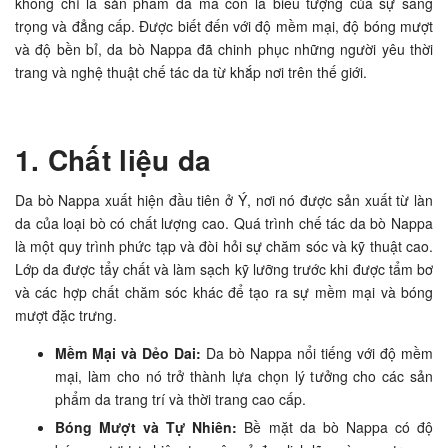
không chỉ là sản phẩm da mà còn là biểu tượng của sự sang
trọng và đẳng cấp. Được biết đến với độ mềm mại, độ bóng mượt
và độ bền bỉ, da bò Nappa đã chinh phục những người yêu thời
trang và nghệ thuật chế tác da từ khắp nơi trên thế giới.
1. Chất liệu da
Da bò Nappa xuất hiện đầu tiên ở Ý, nơi nó được sản xuất từ làn
da của loại bò có chất lượng cao. Quá trình chế tác da bò Nappa
là một quy trình phức tạp và đòi hỏi sự chăm sóc và kỹ thuật cao.
Lớp da được tẩy chất và làm sạch kỹ lưỡng trước khi được tẩm bơ
và các hợp chất chăm sóc khác để tạo ra sự mềm mại và bóng
mượt đặc trưng.
Mềm Mại và Dẻo Dai:
Da bò Nappa nổi tiếng với độ mềm
mại, làm cho nó trở thành lựa chọn lý tưởng cho các sản
phẩm da trang trí và thời trang cao cấp.
Bóng Mượt và Tự Nhiên:
Bề mặt da bò Nappa có độ