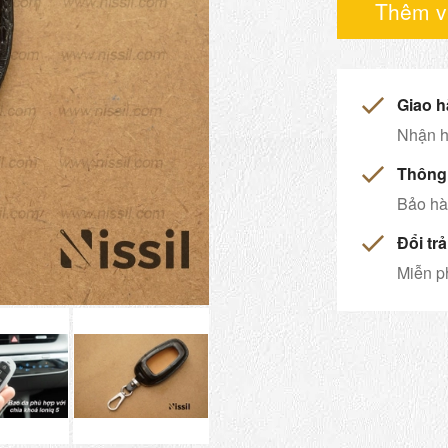
Thêm v
Giao h
Nhận h
Thông 
Bảo hàn
Đổi tr
Miễn ph