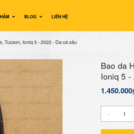
PHẨM
BLOG
LIÊN HỆ
, Tucson, Ioniq 5 - 2022 - Da cá sấu
Bao da H
Ioniq 5 
1.450.000
-