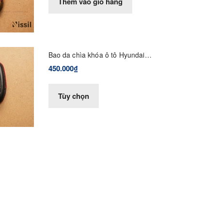
Thêm vào giỏ hàng
Bao da chìa khóa ô tô Hyundai
Santafe, Tucson - Dòng da
450.000₫
Vachetta mix
Tùy chọn