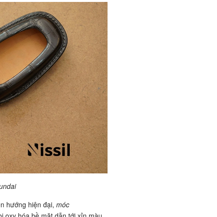
undai
ên hướng hiện đại,
móc
bị oxy hóa bề mặt dẫn tới xỉn màu,