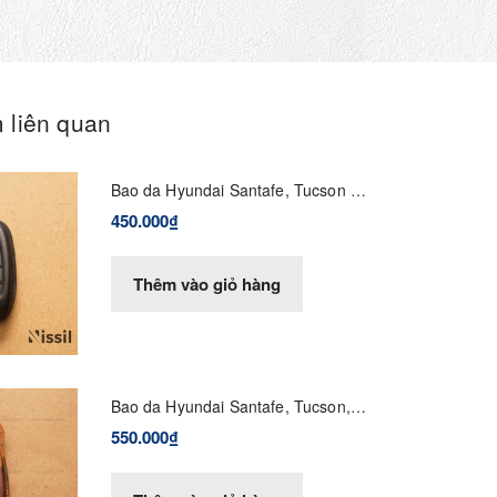
 liên quan
Bao da Hyundai Santafe, Tucson -
2022 - SNAP - Vachetta
450.000₫
Thêm vào giỏ hàng
Bao da Hyundai Santafe, Tucson,
Ioniq 5 - 2022 - Devil - Vachetta
550.000₫