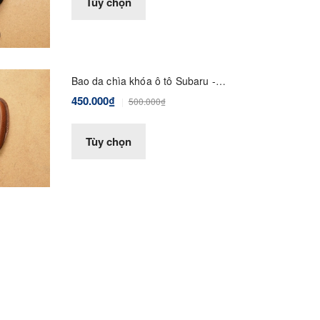
Tùy chọn
Bao da chìa khóa ô tô Subaru -
Dòng da Vachetta
450.000₫
500.000₫
Tùy chọn