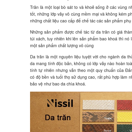
Trăn là một loại bò sát to và khoẻ sống ở các vùng nh
tốt, những lớp vảy vô cùng mềm mại và không kém phầ
những chất liệu cao cấp để chế tác các sản phẩm phụ 
Những sản phẩm được chế tác từ da trăn có giá thàn
túi xách, tuy nhiên khi lên sản phẩm bao khoá thì nó 
một sản phẩm chất lượng vô cùng
Da trăn là một nguyên liệu tuyệt vời cho ngành da t
da mang tính độc bản, không có lớp vảy nào hoàn to
tính tự nhiên nhưng vẫn theo một quy chuẩn của Đấn
có độ bền và tuổi thọ sử dụng cao, rất phù hợp làm 
bảo vệ như bao da chìa khoá.