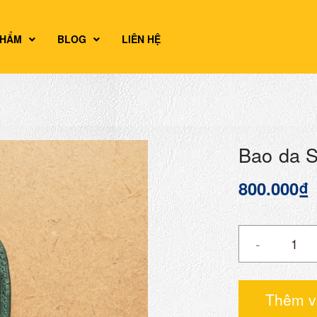
PHẨM
BLOG
LIÊN HỆ
Bao da S
800.000₫
-
Thêm v