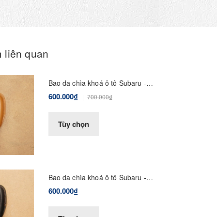
 liên quan
Bao da chìa khoá ô tô Subaru -
Dòng da bê Epsom
600.000₫
700.000₫
Tùy chọn
Bao da chìa khoá ô tô Subaru -
Dòng da bê Epsom mix
600.000₫