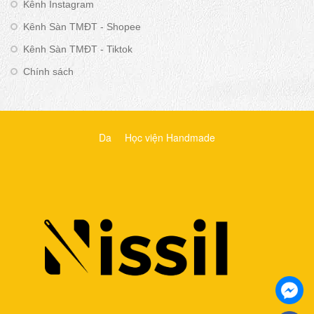
Kênh Instagram
Kênh Sàn TMĐT - Shopee
Kênh Sàn TMĐT - Tiktok
Chính sách
Da
Học viện Handmade