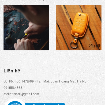
Liên hệ
Số 18c ngõ 147B/89 - Tân Mai, quận Hoàng Mai, Hà Nội
0915564868
atelier.nissil@gmail.com