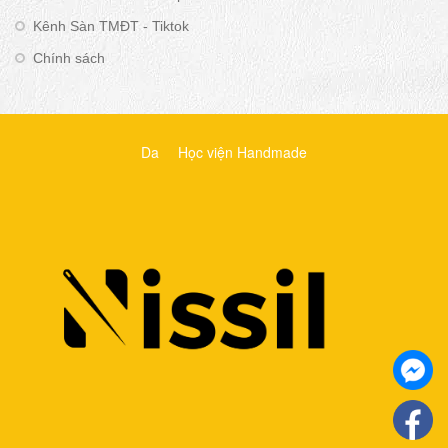
Kênh Sàn TMĐT - Tiktok
Chính sách
Da
Học viện Handmade