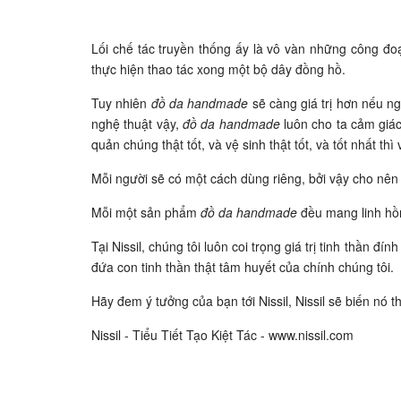
Lối chế tác truyền thống ấy là vô vàn những công đ
thực hiện thao tác xong một bộ dây đồng hồ.
Tuy nhiên
đồ da handmade
sẽ càng giá trị hơn nếu n
nghệ thuật vậy,
đồ da handmade
luôn cho ta cảm giác
quản chúng thật tốt, và vệ sinh thật tốt, và tốt nhất th
Mỗi người sẽ có một cách dùng riêng, bởi vậy cho nên
Mỗi một sản phẩm
đồ da handmade
đều mang linh hồn
Tại Nissil, chúng tôi luôn coi trọng giá trị tinh thần 
đứa con tinh thần thật tâm huyết của chính chúng tôi.
Hãy đem ý tưởng của bạn tới Nissil, Nissil sẽ biến nó t
Nissil - Tiểu Tiết Tạo Kiệt Tác - www.nissil.com