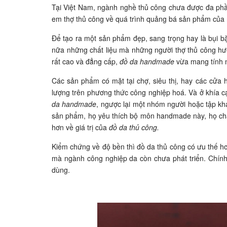
Tại Việt Nam, ngành nghề thủ công chưa được đa phầ
em thợ thủ công về quá trình quảng bá sản phẩm của
Để tạo ra một sản phẩm đẹp, sang trọng hay là bụi bặ
nữa những chất liệu mà những người thợ thủ công hướn
rất cao và đẳng cấp,
đồ da handmade
vừa mang tính n
Các sản phẩm có mặt tại chợ, siêu thị, hay các cửa 
lượng trên phương thức công nghiệp hoá. Và ở khía c
da handmade
, ngược lại một nhóm người hoặc tập kh
sản phẩm, họ yêu thích bộ môn handmade này, họ chân
hơn về giá trị của
đồ da thủ công.
Kiểm chứng về độ bền thì đồ da thủ công có ưu thế hơn
mà ngành công nghiệp da còn chưa phát triển. Chính b
dùng.