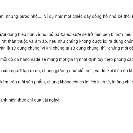
oạn, những bước nhỏ,... Ví dụ như một chiếc dây đồng hồ nhỏ bé thôi
gười dùng hiểu hơn về nó,
đồ da handmade
sẽ trở nên bền bỉ hơn nếu
 rất thân thuộc và ấm áp, nếu như chúng không được lôi ra dùng chún
ì vẫn là sử dụng chúng, vì khi chúng ta sử dụng chúng, thì "chúng mới cả
 mỗi đồ da handmade sẽ mang một giá trị nhất định tuỳ theo phong các
 của người tạo ra nó, chúng giường như biết nói , và đôi khi điều đó 
đính kèm trên mỗi sản phẩm, chúng không chỉ có lợi ích kinh tế, không ch
hành hiện thực chỉ qua vài ngày!