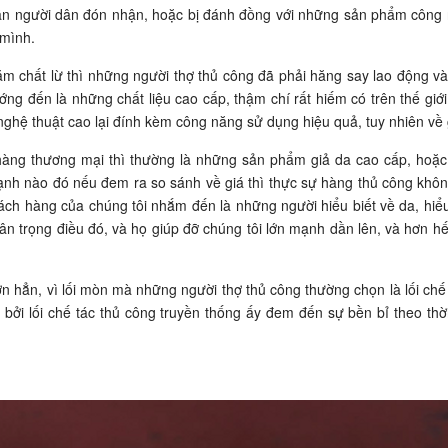
n người dân đón nhận, hoặc bị đánh đồng với những sản phẩm công n
 mình.
m chất lừ thì những người thợ thủ công đã phải hăng say lao động và
g đến là những chất liệu cao cấp, thậm chí rất hiếm có trên thế giới.
ghệ thuật cao lại đính kèm công năng sử dụng hiệu quả, tuy nhiên về g
hàng thương mại thì thường là những sản phẩm giả da cao cấp, hoặc 
ạnh nào đó nếu đem ra so sánh về giá thì thực sự hàng thủ công khôn
ách hàng của chúng tôi nhắm đến là những người hiểu biết về da, hiểu
 trọng điều đó, và họ giúp đỡ chúng tôi lớn mạnh dần lên, và hơn hế
 hẳn, vì lối mòn mà những người thợ thủ công thường chọn là lối chế 
ởi lối chế tác thủ công truyền thống ấy đem đến sự bền bỉ theo thời g